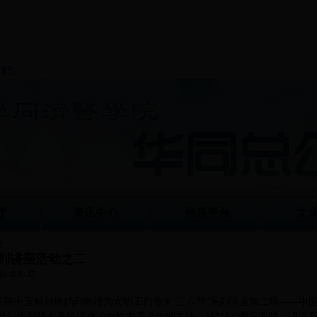
ns
厅
资讯中心
信息平台
文
文
系列讲座活动之二
衍
次
点击:
医院中医科刘艳娟副教授为女职工们带来“三八节”系列讲座第二场——中
性的生理特点系统讲述了女性中医养生的方法，对如何“顺应四时，调适五