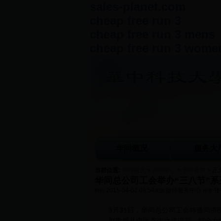
sales-planet.com
cheap free run 3
cheap free run 3 mens
cheap free run 3 wome
华同概况
服务大
当前位置:
华同概况
>
资讯中心
>
华同要闻
> 正
华同总公司工会举办“三八节”
2015-04-02 09:54
接待服务中心
张
时间:
来源:
作者:
3月31日，华同总公司工会特邀同济
刘教授从中医养生之道说开，结合女